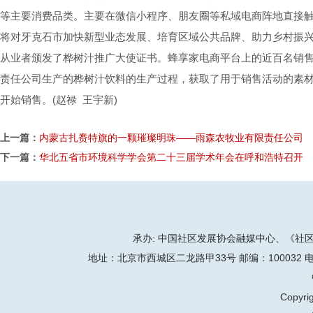
等主要消费品类。主要在微信小程序、朋友圈等私域电商阵地直接
将对牙克石市加快新型业态发展、培育区域公共品牌、助力乡村振
从业者颁发了桦树汁推广大使证书。蜂享家电商平台上的近百名销
责任公司生产的桦树汁饮料的生产过程，获取了用于销售活动的素材
开始销售。(赵禄 王宇新)
上一篇：
内蒙古扎赉特旗的一颗璀璨明珠——雨森农牧业有限责任公司
下一篇：
华北五省市环境科学学会第二十三届学术年会在呼和浩特召开
承办: 中国社区发展协会融媒中心、《社区天地
地址：北京市西城区二龙路甲33号 邮编：100032 电话：86-
Copyrig