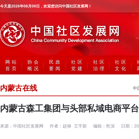
今天是
2026年08月09日
，欢迎您访问中国社区发展网！
网站
协会
民政
社区
社区
社区
首页
概况
要闻
党建
治理
文化
内蒙古在线
中
内蒙古森工集团与头部私域电商平台
来源：
中国社区发展网
作者：
赵禄 王宇新
编辑：
乾深
日期：
2