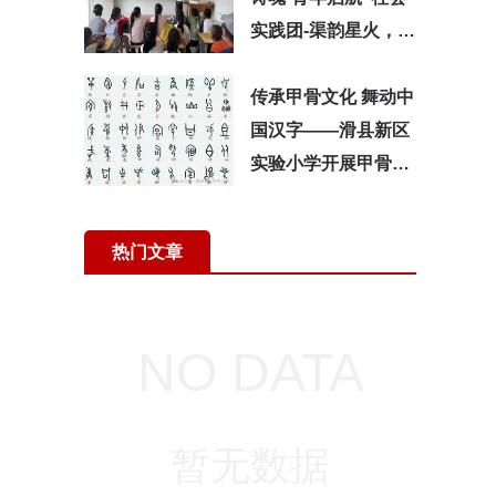
实践团-渠韵星火，万
里薪传
传承甲骨文化 舞动中
国汉字——滑县新区
实验小学开展甲骨文
广播体操比赛
热门文章