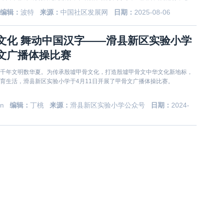
第九实验幼儿园等多个教学点同步开展“传承红旗渠精神”为主题的宣讲活动，
编辑：
波特
来源：
中国社区发展网
日期：
2025-08-06
0余人次。
文化 舞动中国汉字——滑县新区实验小学
文广播体操比赛
千年文明数华夏。为传承殷墟甲骨文化，打造殷墟甲骨文中华文化新地标，
育生活，滑县新区实验小学于4月11日开展了甲骨文广播体操比赛。
en
编辑：
丁桃
来源：
滑县新区实验小学公众号
日期：
2024-