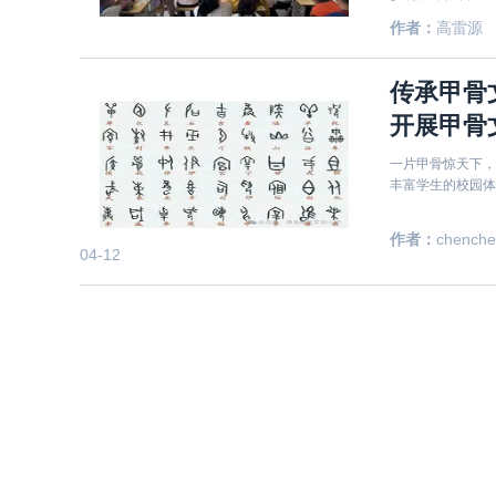
学、洛阳市洛龙区
作者：
高雷源
累计覆盖人群20
传承甲骨
开展甲骨
一片甲骨惊天下，
丰富学生的校园体
作者：
chench
04-12