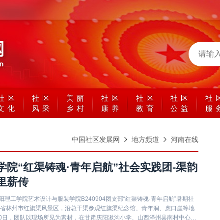
社区
社区
美丽
社区
社区
社区
社
文化
风采
乡村
康养
教育
公益
服
中国社区发展网
地方频道
河南在线
学院“红渠铸魂·青年启航”社会实践团-渠韵
里薪传
阳理工学院艺术设计与服装学院B240904团支部“红渠铸魂·青年启航”暑期社
省林州市红旗渠风景区，沿总干渠参观红旗渠纪念馆、青年洞、虎口崖等地
20日，团队以现场所见为素材，在甘肃庆阳湫沟小学、山西泽州县南村中心小