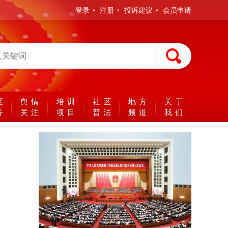
登录
注册
投诉建议
会员申请
区
舆情
培训
社区
地方
关于
务
关注
项目
普法
频道
我们