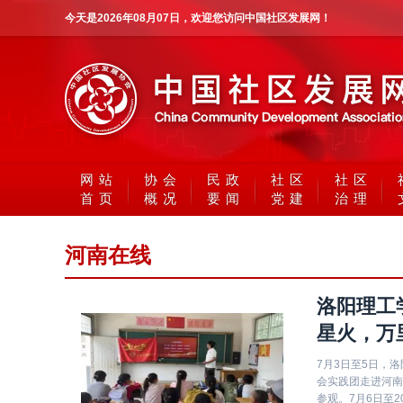
今天是
2026年08月07日
，欢迎您访问中国社区发展网！
网站
协会
民政
社区
社区
首页
概况
要闻
党建
治理
河南在线
洛阳理工
星火，万
7月3日至5日，洛
会实践团走进河南
参观。7月6日至