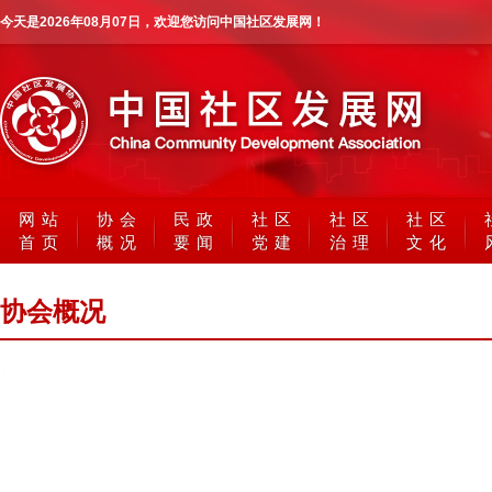
今天是
2026年08月07日
，欢迎您访问中国社区发展网！
网站
协会
民政
社区
社区
社区
首页
概况
要闻
党建
治理
文化
协会概况