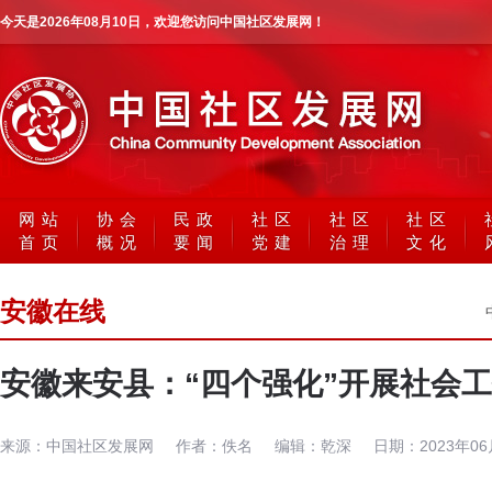
今天是
2026年08月10日
，欢迎您访问中国社区发展网！
网站
协会
民政
社区
社区
社区
首页
概况
要闻
党建
治理
文化
安徽在线
安徽来安县：“四个强化”开展社会
来源：
中国社区发展网
作者：
佚名
编辑：
乾深
日期：
2023年0